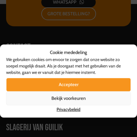
WHATSAPP
GROTE BESTELLING?
CONTACT
Cookie mededeling
Slagerij Van Guilik B.V.
We gebruiken cookies om ervoor te zorgen dat onze website zo
soepel mogelijk draait. Als je doorgaat met het gebruiken van de
Duurzaamheidstraat 21
website, gaan we er vanuit dat je hiermee instemt.
8094 SC | Hattemerbroek
Accepteer
038 376 59 76
info@slagerijvanguilik.nl
Bekijk voorkeuren
Privacybeleid
SLAGERIJ VAN GUILIK