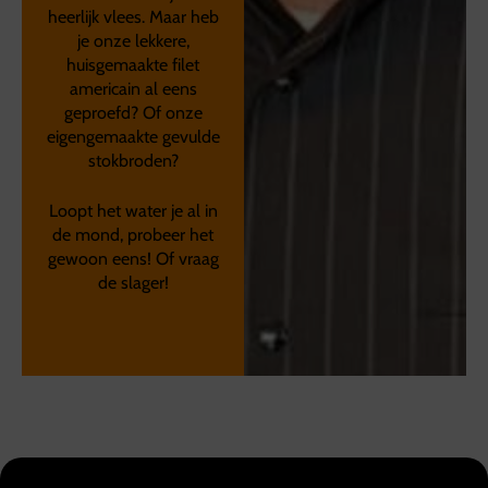
heerlijk vlees. Maar heb
je onze lekkere,
huisgemaakte filet
americain al eens
geproefd? Of onze
eigengemaakte gevulde
stokbroden?
Loopt het water je al in
de mond, probeer het
gewoon eens! Of vraag
de slager!