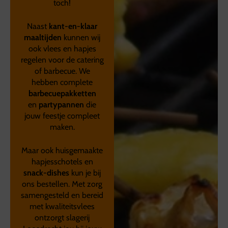
toch!
Naast
kant-en-klaar
maaltijden
kunnen wij
ook vlees en hapjes
regelen voor de catering
of barbecue. We
hebben complete
barbecuepakketten
en
partypannen
die
jouw feestje compleet
maken.
Maar ook huisgemaakte
hapjesschotels en
snack-dishes
kun je bij
ons bestellen. Met zorg
samengesteld en bereid
met kwaliteitsvlees
ontzorgt slagerij