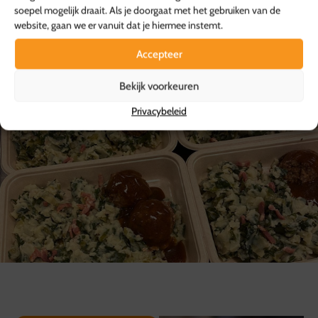
een maaltijd tussen.
soepel mogelijk draait. Als je doorgaat met het gebruiken van de
website, gaan we er vanuit dat je hiermee instemt.
Heb jij al een keuze gemaakt? Probeer het gewoon
Accepteer
eens.
Bekijk voorkeuren
Privacybeleid