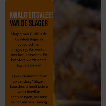
Kwaliteitsvlees
van de slager
Slagerij van Guilik is dé
kwaliteitsslager in
Loosdrecht en
omgeving. We werken
met kwaliteitsvlees. En
het vlees wordt iedere
dag vers bereidt.
Is jouw creativiteit even
op vandaag? Slagerij
Loosdrecht heeft iedere
week heerlijke
aanbiedingen, passend
bij het seizoen. Handig