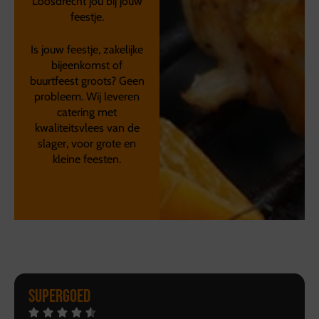
Loosdrecht jou bij jouw
feestje.
Is jouw feestje, zakelijke
bijeenkomst of
buurtfeest groots? Geen
probleem. Wij leveren
catering met
kwaliteitsvlees van de
slager, voor grote en
kleine feesten.
Supergoed