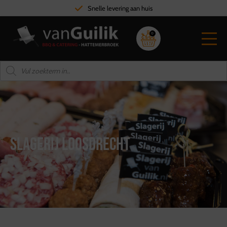
Hoge kwaliteit vlees
0
Slagerij Loosdrecht