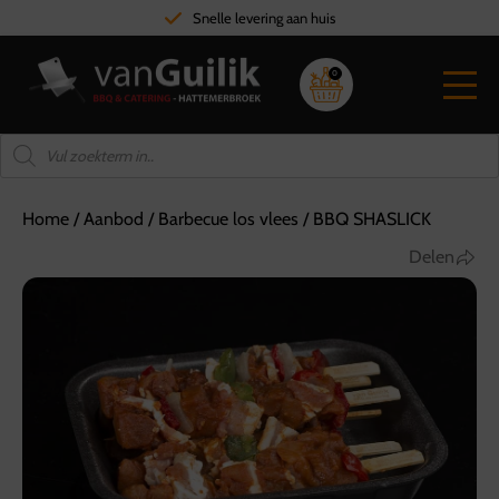
Snelle levering aan huis
0
Home
/
Aanbod
/
Barbecue los vlees
/
BBQ SHASLICK
Delen