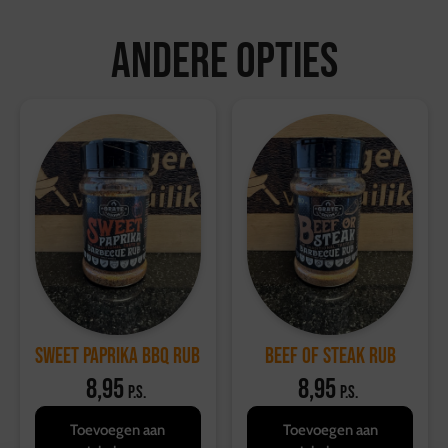
Bestellingen worden geleverd in een koelbox die
minimaal 6 uur koel blijft.
Andere opties
Ophalen kan bij de vestiging in Hattemerbroek, van
maandag tot en met zaterdag tussen 10:00 en 17:00
uur.
Retourvoorwaarden:
Herroepingsrecht geldt niet voor etenswaren.
Voor overige producten geldt een retourtermijn van 14
dagen, waarbij de volledige kosten worden vergoed.
Voor meer informatie, bezoek onze
klantenservicepagina
.
Sweet Paprika BBQ Rub
Beef of Steak Rub
8,95
8,95
p.s.
p.s.
Toevoegen aan
Toevoegen aan