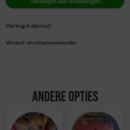
Toevoegen aan winkelwagen
Wat krijg ik allemaal?
Verzend- en retourvoorwaarden
ECHT Houtskool is gegarandeerd gemaakt van ècht
hout uit FSC
gecertificeerde bossen. Door het hoge
gehalte aan zuivere koolstof, vrij van
Bezorgvoorwaarden:
verontreinigingen, grill je het vlees beter èn is de
Bestellingen kunnen tot 72 uur van tevoren via de
barbecue binnen 10 minuten heet. Voor een
website worden geplaatst.
ECHT lekkere BBQ en altijd het beste resultaat!
Bestellingen worden geleverd in een koelbox die
minimaal 6 uur koel blijft.
Andere opties
Ophalen kan bij de vestiging in Hattemerbroek, van
maandag tot en met zaterdag tussen 10:00 en 17:00
uur.
Retourvoorwaarden:
Herroepingsrecht geldt niet voor etenswaren.