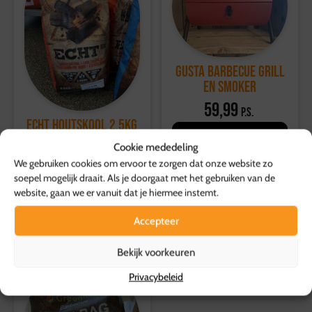
Voor overige producten geldt een retourtermijn van 14
dagen, waarbij de volledige kosten worden vergoed.
Voor meer informatie, bezoek onze
klantenservicepagina
.
Gusta Barbecue Grill
en Smoker
59,99
p.s.
ECHT Houtskool 2,5kg
Toevoegen aan
7,50
Cookie mededeling
p.s.
winkelwagen
We gebruiken cookies om ervoor te zorgen dat onze website zo
Toevoegen aan
soepel mogelijk draait. Als je doorgaat met het gebruiken van de
winkelwagen
website, gaan we er vanuit dat je hiermee instemt.
Accepteer
Bekijk voorkeuren
Privacybeleid
SALE