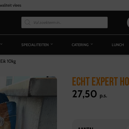
aliteit vlees
SPECIALITEITEN
CATERING
LUNCH
Eik 10kg
ECHT EXPERT HO
27,50
p.s.