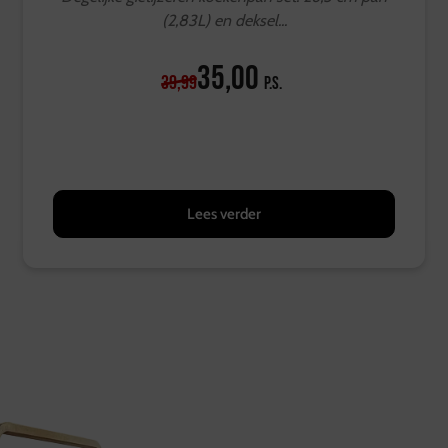
(2,83L) en deksel...
35,00
39,99
p.s.
Lees verder