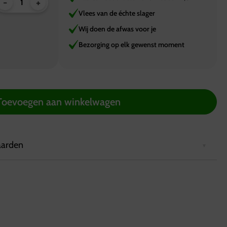
-
+
Vlees van de échte slager
Wij doen de afwas voor je
Bezorging op elk gewenst moment
Toevoegen aan winkelwagen
aarden
2 uur van tevoren via de website worden geplaatst.
rd in een koelbox die minimaal 6 uur koel blijft.
ing in Hattemerbroek, van maandag tot en met zaterdag
.