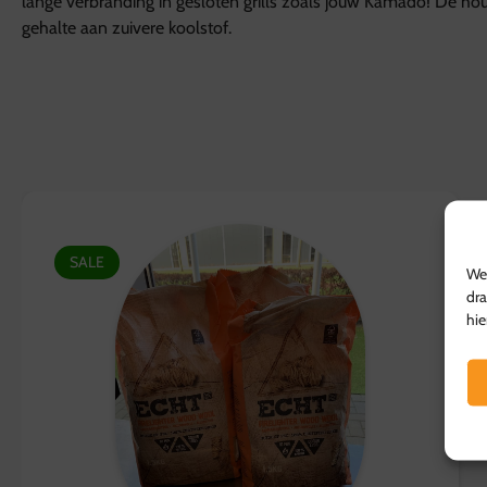
lange verbranding in gesloten grills zoals jouw Kamado! De ho
gehalte aan zuivere koolstof.
SALE
We 
dra
hie