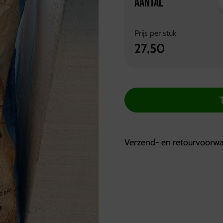
AANTAL
Prijs per
stuk
27,50
Verzend- en retourvoorw
Bezorgvoorwaarden:
Bestellingen kunnen tot 7
Bestellingen worden geleve
Ophalen kan bij de vestig
tussen 10:00 en 17:00 uur