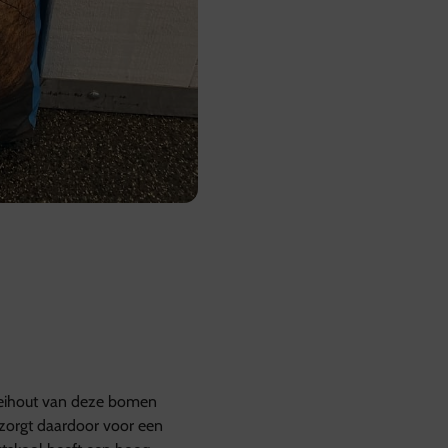
Retourvoorwaarden:
Herroepingsrecht geldt ni
Voor overige producten gel
kosten worden vergoed.
Voor meer informatie, be
oeihout van deze bomen
zorgt daardoor voor een