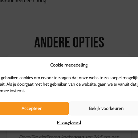
utskool heeft een hoog
Andere opties
Cookie mededeling
UITVERKOCHT
gebruiken cookies om ervoor te zorgen dat onze website zo soepel mogelijk
ait. Als je doorgaat met het gebruiken van de website, gaan we er vanuit dat 
rmee instemt.
Accepteer
Bekijk voorkeuren
Privacybeleid
Keij deep skillet set gietijzer
Degelijke gietijzeren koekenpan set: 26,5 cm pan