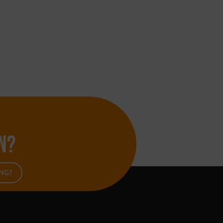
n?
ING?