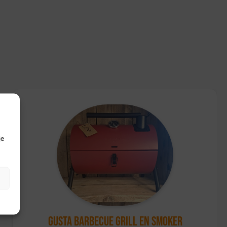
je
Gusta Barbecue Grill en Smoker