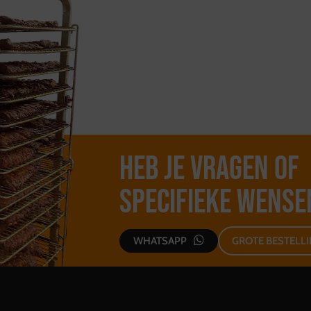
Heb je vragen of
specifieke wense
WHATSAPP
GROTE BESTELL