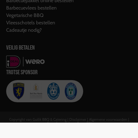
Barbecuepakket online bestellen
Barbecuevlees bestellen
Vegetarische BBQ
Vleesschotels bestellen
Cadeautje nodig?
VEILIG BETALEN
TROTSE SPONSOR
Copyright van Guilik BBQ & Catering |
Disclaimer
|
Algemene voorwaarden
|
Gerealiseerd door:
Team F&J