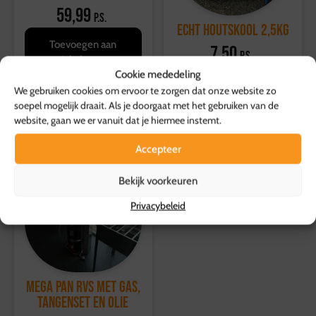
* Grillen met directe of indirecte hitte
59,99
p.s.
* Met thermometer
ECHT Houtskool 2,5kg
* Rekje welke gebruikt kan worden als houtskool/briket
Toevoegen aan
7,50
p.s.
winkelwagen
starter
Cookie mededeling
* Tussenschot verwijderbaar om een zo groot mogelijk
Toevoegen aan
We gebruiken cookies om ervoor te zorgen dat onze website zo
grill oppervlak te creëren
winkelwagen
soepel mogelijk draait. Als je doorgaat met het gebruiken van de
website, gaan we er vanuit dat je hiermee instemt.
Accepteer
Bekijk voorkeuren
Privacybeleid
Mega Pan RVS met gas,
tangenset en olie