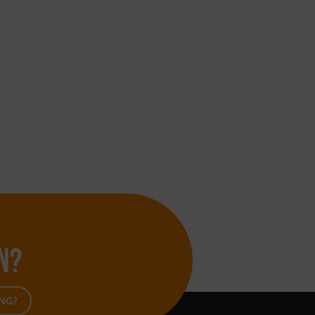
n?
ING?