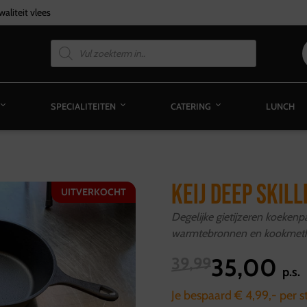
aliteit vlees
SPECIALITEITEN
CATERING
LUNCH
KEIJ DEEP SKILL
UITVERKOCHT
Degelijke gietijzeren koekenpa
warmtebronnen en kookmet
35,00
39,99
p.s.
Je bespaard € 4,99,- per s