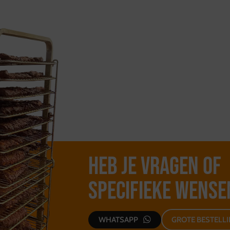
Heb je vragen of
specifieke wense
WHATSAPP
GROTE BESTELL