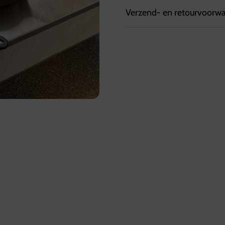
Verzend- en retourvoorw
Bezorgvoorwaarden:
Bestellingen kunnen tot 7
Bestellingen worden geleve
Ophalen kan bij de vestig
tussen 10:00 en 17:00 uur
Retourvoorwaarden:
Herroepingsrecht geldt ni
Voor overige producten gel
kosten worden vergoed.
Voor meer informatie, be