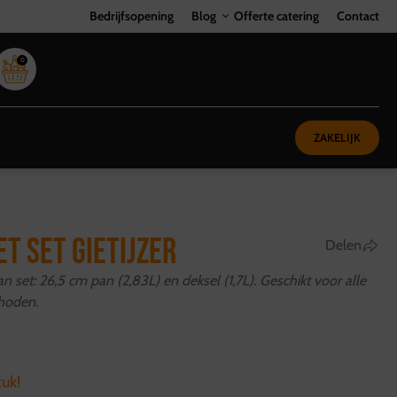
Bedrijfsopening
Blog
Offerte catering
Contact
0
ZAKELIJK
ET SET GIETIJZER
Delen
n set: 26,5 cm pan (2,83L) en deksel (1,7L). Geschikt voor alle
hoden.
tuk!