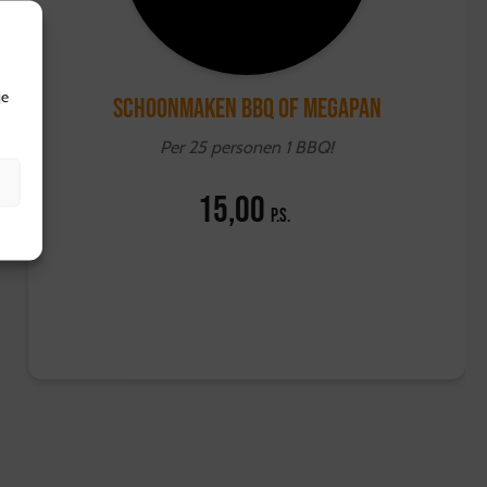
je
Schoonmaken BBQ of Megapan
Per 25 personen 1 BBQ!
15,00
p.s.