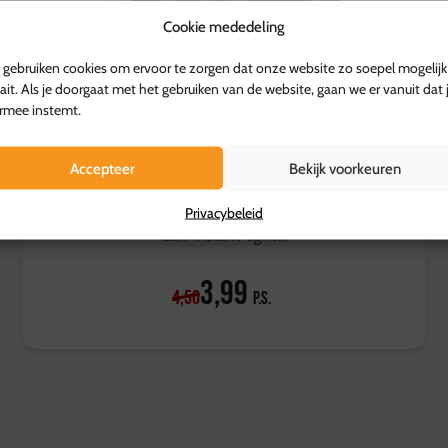
Cookie mededeling
gebruiken cookies om ervoor te zorgen dat onze website zo soepel mogelijk
ait. Als je doorgaat met het gebruiken van de website, gaan we er vanuit dat 
rmee instemt.
Accepteer
Bekijk voorkeuren
Light-the-BAG! Briketten 1,4 kg
Ideaal voor snel en eenvoudig BBQ-en: leg een
Privacybeleid
zak ‘instant-light’...
3,99
4,50
p.s.