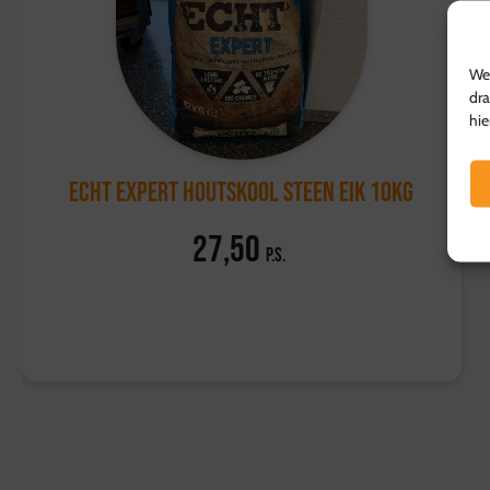
We 
dra
hie
ECHT Expert Houtskool Steen Eik 10kg
27,50
p.s.