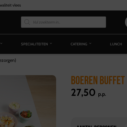
aliteit vlees
SPECIALITEITEN
CATERING
LUNCH
ezorgen)
BOEREN BUFFET
27,50
p.p.