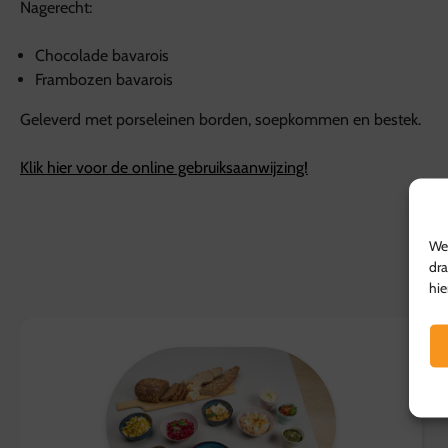
Nagerecht:
Chocolade bavarois
Frambozen bavarois
Geleverd met porseleinen borden, soepkommen en bestek.
Klik hier voor de online gebruiksaanwijzing!
We 
dra
hie