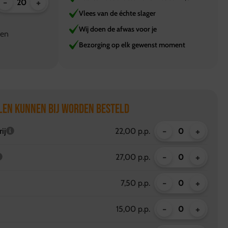
-
+
Vlees van de échte slager
Wij doen de afwas voor je
nen
Bezorging op elk gewenst moment
LEN KUNNEN BIJ WORDEN BESTELD
-
+
ij
22,00 p.p.
-
+
27,00 p.p.
-
+
7,50 p.p.
-
+
15,00 p.p.