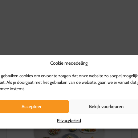
Bestellingen worden geleve
Ophalen kan bij de vestig
tussen 10:00 en 17:00 uur
Retourvoorwaarden:
Herroepingsrecht geldt ni
Voor overige producten gel
kosten worden vergoed.
Voor meer informatie, be
Cookie mededeling
gebruiken cookies om ervoor te zorgen dat onze website zo soepel mogelijk
Andere opties
ait. Als je doorgaat met het gebruiken van de website, gaan we er vanuit dat 
rmee instemt.
Accepteer
Bekijk voorkeuren
Privacybeleid