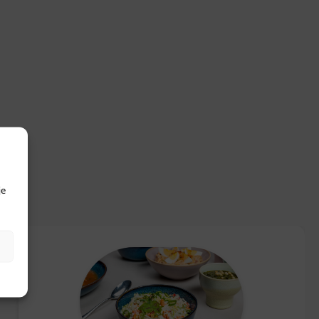
rd in een koelbox die minimaal 6 uur koel blijft.
ing in Hattemerbroek, van maandag tot en met zaterdag
.
et voor etenswaren.
dt een retourtermijn van 14 dagen, waarbij de volledige
zoek onze
klantenservicepagina
.
je