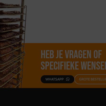
Heb je vragen of
specifieke wense
WHATSAPP
GROTE BESTELL