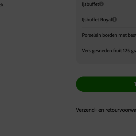
IJsbuffet
ek.
IJsbuffet Royal
Porselein borden met bes
Vers gesneden fruit 125 g
Verzend- en retourvoorw
Bezorgvoorwaarden:
Bestellingen kunnen tot 7