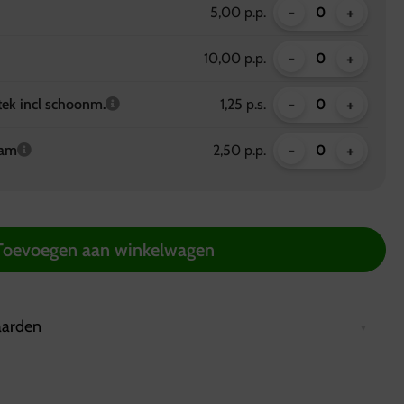
-
+
5,00 p.p.
-
+
10,00 p.p.
-
+
tek incl schoonm.
1,25 p.s.
-
+
ram
2,50 p.p.
Toevoegen aan winkelwagen
aarden
2 uur van tevoren via de website worden geplaatst.