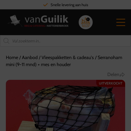
Snelle levering aan huis
0
Home
/
Aanbod
/
Vleespakketten & cadeau's
/
Serranoham
mini (9-11 mnd) + mes en houder
Delen
UITVERKOCHT