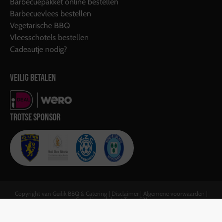
Barbecuepakket online bestellen
Barbecuevlees bestellen
Vegetarische BBQ
Vleesschotels bestellen
Cadeautje nodig?
VEILIG BETALEN
TROTSE SPONSOR
Copyright van Guilik BBQ & Catering |
Disclaimer
|
Algemene voorwaarden
|
Gerealiseerd door:
Team F&J