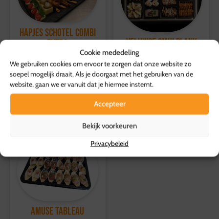
dagen, waarbij de volledige kosten worden vergoed.
Voor meer informatie, bezoek onze
klantenservicepagina
.
Hapjes Schotel Combi
Veluwse Smulplank
Extra
Cookie mededeling
84,50
109,95
p.s.
p.s.
We gebruiken cookies om ervoor te zorgen dat onze website zo
soepel mogelijk draait. Als je doorgaat met het gebruiken van de
Toevoegen aan
Toevoegen aan
website, gaan we er vanuit dat je hiermee instemt.
winkelwagen
winkelwagen
Accepteer
Bekijk voorkeuren
Privacybeleid
Amuse Tableau