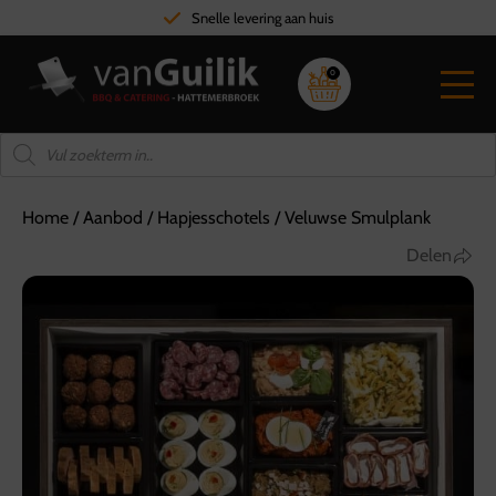
Snelle levering aan huis
0
Home
/
Aanbod
/
Hapjesschotels
/
Veluwse Smulplank
Delen