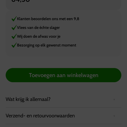
Klanten beoordelen ons met een 9,8
Vlees van de échte slager
Wij doen de afwas voor je
Bezorging op elk gewenst moment
Toevoegen aan winkelwagen
Wat krijg ik allemaal?
Verzend- en retourvoorwaarden
Heerlijke smulplank! Kan zo op tafel, bijvoorbeeld als
Brunch
voor circa 8 personen! (of voor circa 10-15