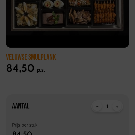
VELUWSE SMULPLANK
84,50
p.s.
AANTAL
-
+
Prijs per
stuk
84,50