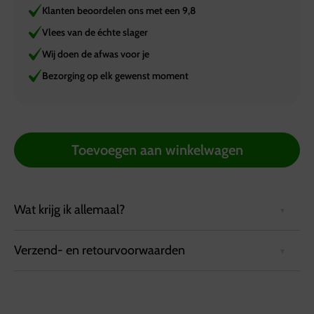
Klanten beoordelen ons met een 9,8
Vlees van de échte slager
Wij doen de afwas voor je
Bezorging op elk gewenst moment
Toevoegen aan winkelwagen
Wat krijg ik allemaal?
Verzend- en retourvoorwaarden
Wrap it up en bestel deze schotel met heerlijk gevulde
wraps: (36 hapjes)
Bezorgvoorwaarden:
Kip-kerrie met rucola en kipfilet
Bestellingen kunnen tot 72 uur van tevoren via de
Palingspek met ijsbergsla, paprika en tomaat-