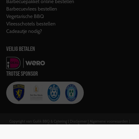
Barbecuepakket online bestellen
Barbecuevlees bestellen
Vegetarische BBQ
Vleesschotels bestellen
Cadeautje nodig?
VEILIG BETALEN
TROTSE SPONSOR
Copyright van Guilik BBQ & Catering |
Disclaimer
|
Algemene voorwaarden
|
Gerealiseerd door:
Team F&J