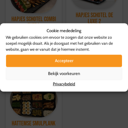
dagen, waarbij de volledige kosten worden vergoed.
Voor meer informatie, bezoek onze
Hapjes schotel de
klantenservicepagina
.
Hapjes Schotel Combi
Luxe 2
Extra
64,95
Cookie mededeling
p.s.
109,95
p.s.
We gebruiken cookies om ervoor te zorgen dat onze website zo
Toevoegen aan
soepel mogelijk draait. Als je doorgaat met het gebruiken van de
Toevoegen aan
winkelwagen
website, gaan we er vanuit dat je hiermee instemt.
winkelwagen
Accepteer
Bekijk voorkeuren
Privacybeleid
Hattemse Smulplank