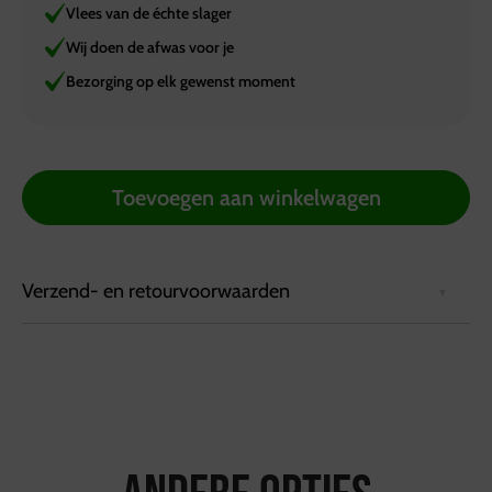
Vlees van de échte slager
Wij doen de afwas voor je
Bezorging op elk gewenst moment
Toevoegen aan winkelwagen
Verzend- en retourvoorwaarden
Bezorgvoorwaarden:
Bestellingen kunnen tot 72 uur van tevoren via de
website worden geplaatst.
Bestellingen worden geleverd in een koelbox die
minimaal 6 uur koel blijft.
Ophalen kan bij de vestiging in Hattemerbroek, van