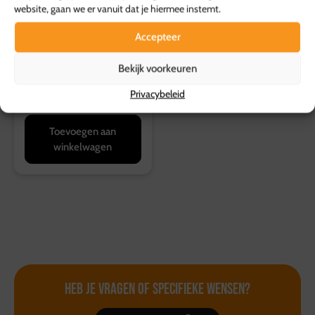
website, gaan we er vanuit dat je hiermee instemt.
Accepteer
Spruitjes, Mex.
Bekijk voorkeuren
aardappels en vink
Privacybeleid
7,99
p.s.
Toevoegen aan
winkelwagen
Heb je vragen of
specifieke wensen?