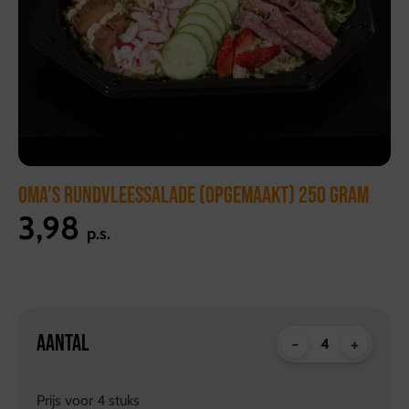
OMA’S RUNDVLEESSALADE (OPGEMAAKT) 250 GRAM
3,98
p.s.
AANTAL
-
+
Prijs voor
4
stuks