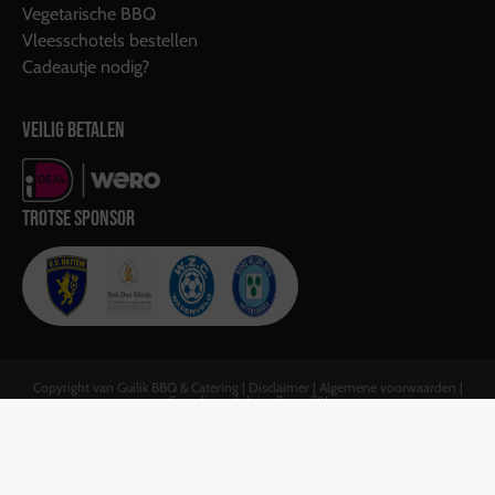
Vegetarische BBQ
Vleesschotels bestellen
Cadeautje nodig?
VEILIG BETALEN
TROTSE SPONSOR
Copyright van Guilik BBQ & Catering |
Disclaimer
|
Algemene voorwaarden
|
Gerealiseerd door:
Team F&J