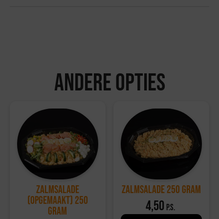
gram en wordt geleverd op 1 schaal.
Bezorgvoorwaarden:
Bestellingen kunnen tot 72 uur van tevoren via de
website worden geplaatst.
Bestellingen worden geleverd in een koelbox die
minimaal 6 uur koel blijft.
Andere opties
Ophalen kan bij de vestiging in Hattemerbroek, van
maandag tot en met zaterdag tussen 10:00 en 17:00
uur.
Retourvoorwaarden:
Herroepingsrecht geldt niet voor etenswaren.
Voor overige producten geldt een retourtermijn van 14
dagen, waarbij de volledige kosten worden vergoed.
Voor meer informatie, bezoek onze
klantenservicepagina
.
Zalmsalade
Zalmsalade 250 gram
(opgemaakt) 250
4,50
p.s.
gram