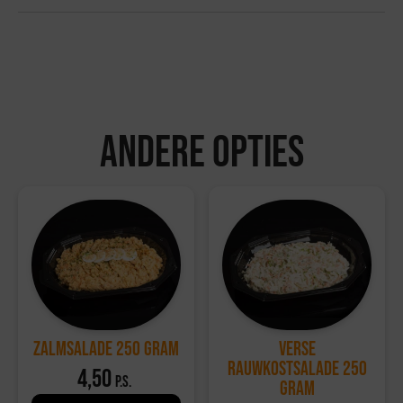
gram en wordt geleverd op 1 schaal.
Bezorgvoorwaarden:
Bestellingen kunnen tot 72 uur van tevoren via de
website worden geplaatst.
Bestellingen worden geleverd in een koelbox die
minimaal 6 uur koel blijft.
Andere opties
Ophalen kan bij de vestiging in Hattemerbroek, van
maandag tot en met zaterdag tussen 10:00 en 17:00
uur.
Retourvoorwaarden:
Herroepingsrecht geldt niet voor etenswaren.
Voor overige producten geldt een retourtermijn van 14
dagen, waarbij de volledige kosten worden vergoed.
Voor meer informatie, bezoek onze
klantenservicepagina
.
Zalmsalade 250 gram
Verse
Rauwkostsalade 250
4,50
p.s.
gram