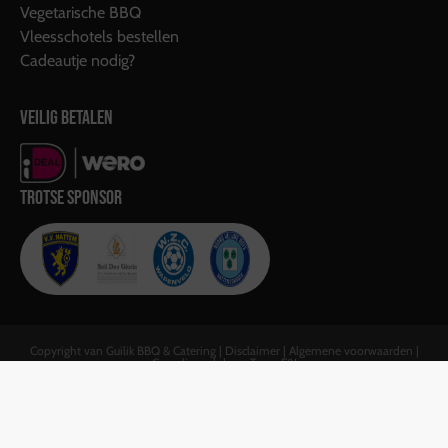
Vegetarische BBQ
Vleesschotels bestellen
Cadeautje nodig?
VEILIG BETALEN
TROTSE SPONSOR
Copyright van Guilik BBQ & Catering |
Disclaimer
|
Algemene voorwaarden
|
Gerealiseerd door:
Team F&J