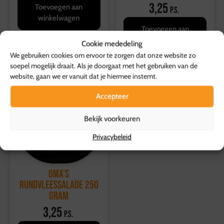
3,25
Toevoegen aan
p.s.
winkelwagen
Toevoegen aan
winkelwagen
Cookie mededeling
We gebruiken cookies om ervoor te zorgen dat onze website zo
soepel mogelijk draait. Als je doorgaat met het gebruiken van de
website, gaan we er vanuit dat je hiermee instemt.
Accepteer
Bekijk voorkeuren
Privacybeleid
Oma’s
Rundvleessalade 250
gram
3,25
p.s.