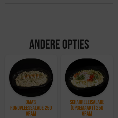
gram en wordt geleverd op 1 schaal.
Bezorgvoorwaarden:
Bestellingen kunnen tot 72 uur van tevoren via de
website worden geplaatst.
Bestellingen worden geleverd in een koelbox die
minimaal 6 uur koel blijft.
Andere opties
Ophalen kan bij de vestiging in Hattemerbroek, van
maandag tot en met zaterdag tussen 10:00 en 17:00
uur.
Retourvoorwaarden:
Herroepingsrecht geldt niet voor etenswaren.
Voor overige producten geldt een retourtermijn van 14
dagen, waarbij de volledige kosten worden vergoed.
Voor meer informatie, bezoek onze
klantenservicepagina
.
Oma’s
Scharreleisalade
Rundvleessalade 250
(opgemaakt) 250
gram
gram