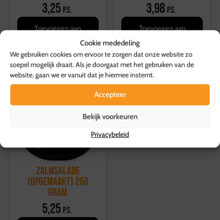
3,25
3,98
p.s.
p.s.
Toevoegen aan
Toevoegen aan
winkelwagen
winkelwagen
Cookie mededeling
We gebruiken cookies om ervoor te zorgen dat onze website zo
soepel mogelijk draait. Als je doorgaat met het gebruiken van de
website, gaan we er vanuit dat je hiermee instemt.
Accepteer
Bekijk voorkeuren
Privacybeleid
Zalmsalade
(opgemaakt) 250
gram
5,25
p.s.