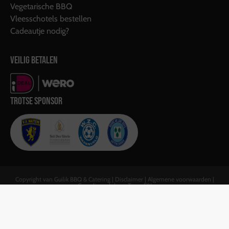
Vegetarische BBQ
Vleesschotels bestellen
Cadeautje nodig?
VEILIG BETALEN
TROTSE SPONSOR
Copyright van Guilik BBQ & Catering |
Disclaimer
|
Algemene voorwaarden
|
Gerealiseerd door:
Team F&J