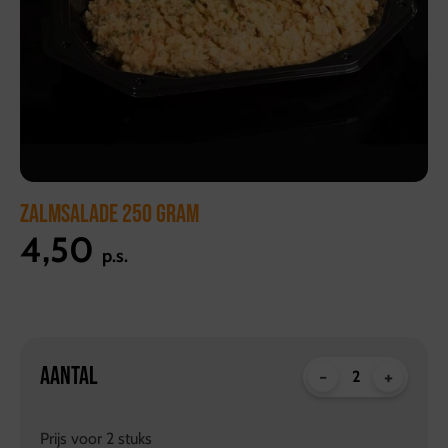
ZALMSALADE 250 GRAM
4,50
p.s.
AANTAL
-
+
Prijs voor
2
stuks