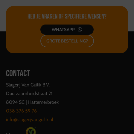
U kunt alles dus weer inleveren zoals u het ook
heeft meegekregen!
Heb je vragen of
specifieke wensen?
WHATSAPP
GROTE BESTELLING?
CONTACT
Slagerij Van Guilik B.V.
Duurzaamheidstraat 21
8094 SC | Hattemerbroek
038 376 59 76
info@slagerijvanguilik.nl