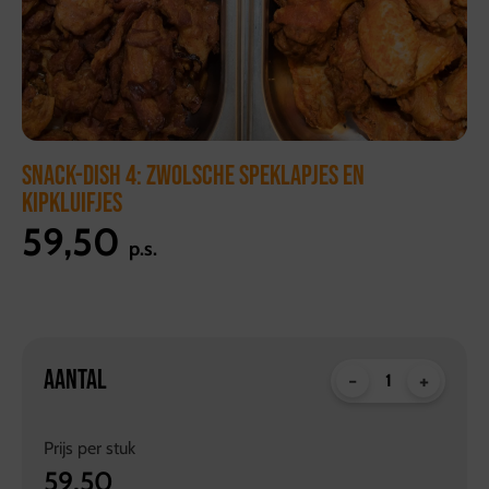
SNACK-DISH 4: ZWOLSCHE SPEKLAPJES EN
KIPKLUIFJES
59,50
p.s.
AANTAL
-
+
Prijs per
stuk
59,50