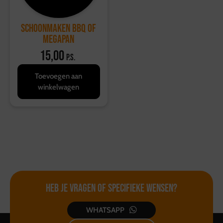
Schoonmaken BBQ of
Megapan
15,00
p.s.
Toevoegen aan
winkelwagen
Heb je vragen of
specifieke wensen?
WHATSAPP