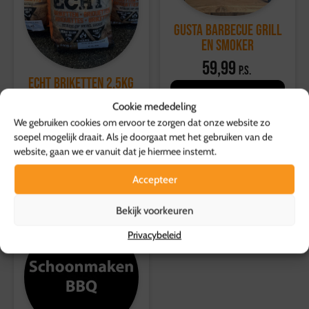
klantenservicepagina
.
Gusta Barbecue Grill
en Smoker
59,99
p.s.
ECHT Briketten 2,5kg
Toevoegen aan
6,45
Cookie mededeling
p.s.
winkelwagen
We gebruiken cookies om ervoor te zorgen dat onze website zo
Toevoegen aan
soepel mogelijk draait. Als je doorgaat met het gebruiken van de
winkelwagen
website, gaan we er vanuit dat je hiermee instemt.
Accepteer
Bekijk voorkeuren
Privacybeleid