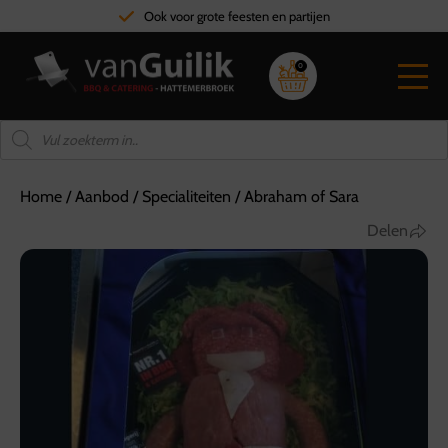
Ook voor grote feesten en partijen
0
Home
/
Aanbod
/
Specialiteiten
/
Abraham of Sara
Delen