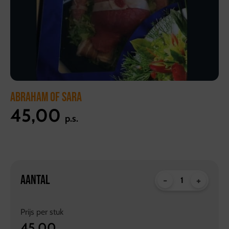
ABRAHAM OF SARA
45,00
p.s.
AANTAL
-
+
Prijs per
stuk
45,00