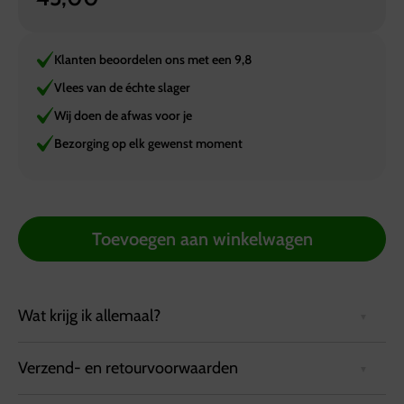
Klanten beoordelen ons met een 9,8
Vlees van de échte slager
Wij doen de afwas voor je
Bezorging op elk gewenst moment
Toevoegen aan winkelwagen
Wat krijg ik allemaal?
Verzend- en retourvoorwaarden
Speciaal voor de jarige die mag vieren dat hij of zij een
halve eeuw wordt: Een mooie Abraham of Sarah van