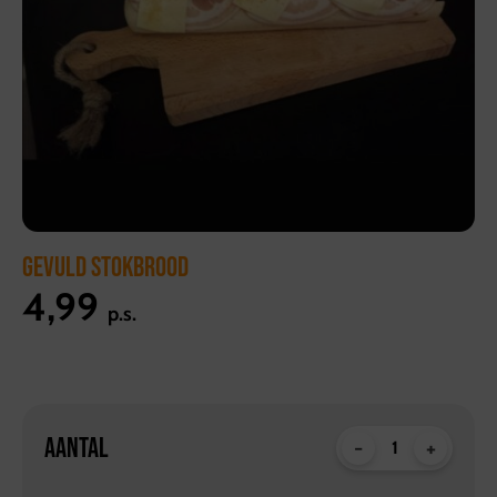
GEVULD STOKBROOD
4,99
p.s.
AANTAL
-
+