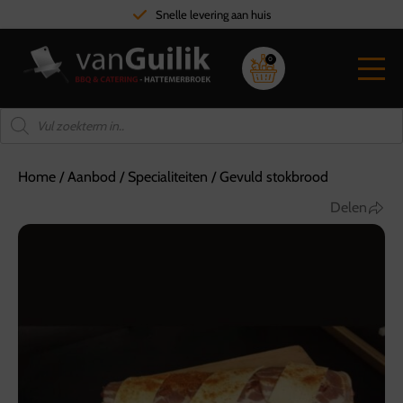
Snelle levering aan huis
0
Home
/
Aanbod
/
Specialiteiten
/
Gevuld stokbrood
Delen