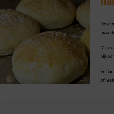
ha
De een
maar d
Maar o
bijvoor
En dan
of maa