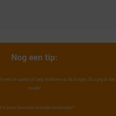
Nog een tip:
 met de spatel of tang drukken op de burger. Zo zorg je dat al
zonde!
 is jouw favoriete broodje hamburger?