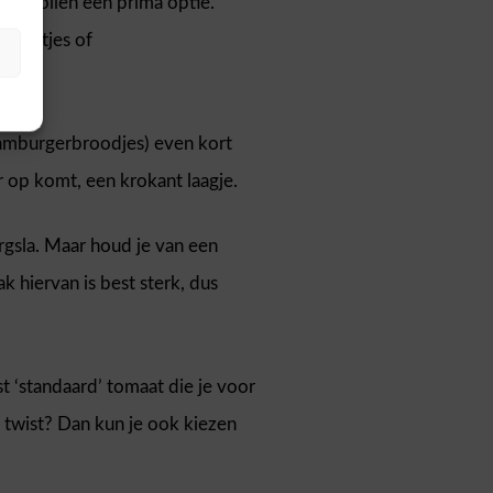
nse bollen een prima optie.
bolletjes of
hamburgerbroodjes) even kort
r op komt, een krokant laagje.
rgsla. Maar houd je van een
k hiervan is best sterk, dus
t ‘standaard’ tomaat die je voor
 twist? Dan kun je ook kiezen