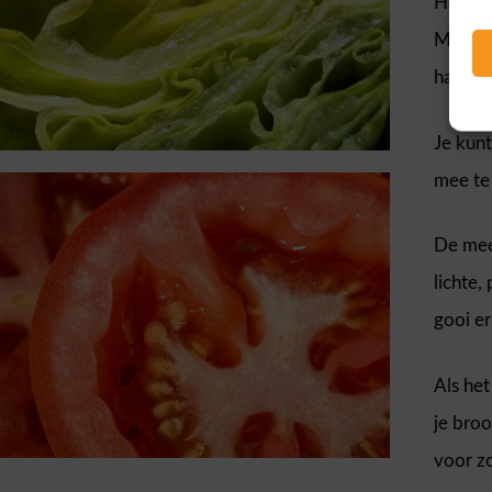
Houd ji
Maar be
hambur
Je kun
mee te 
De mee
lichte,
gooi e
Als het
je broo
voor z