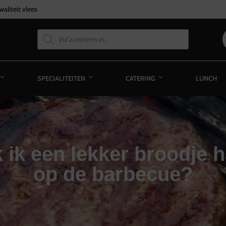
aliteit vlees
SPECIALITEITEN
CATERING
LUNCH
 ik een lekker broodje 
op de barbecue?