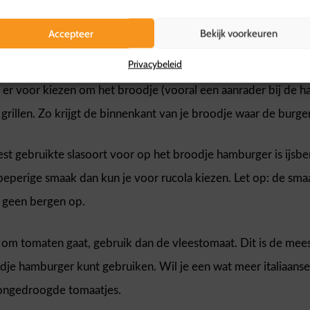
j meer van harde broodjes? Dan zijn kaiserbroodjes of Italiaa
n je toch meer van de zachte broodjes? Dan zijn verse witte 
Accepteer
Bekijk voorkeuren
gerbroodjes beter geschikt.
Privacybeleid
t er voor kiezen om het broodje (vooral een aanrader bij de 
grillen. Zo krijgt de binnenkant van je broodje waar de burge
st gebruikte slasoort voor op het broodje hamburger is ijsbe
 peperige smaak dan kun je voor rucola kiezen. Let op: de smaa
r geen bergen op.
 om tomaten gaat, gebruik dan de vleestomaat. Dit is de mees
dje hamburger kunt gebruiken. Wil je een wat meer italiaanse
ongedroogde tomaatjes.