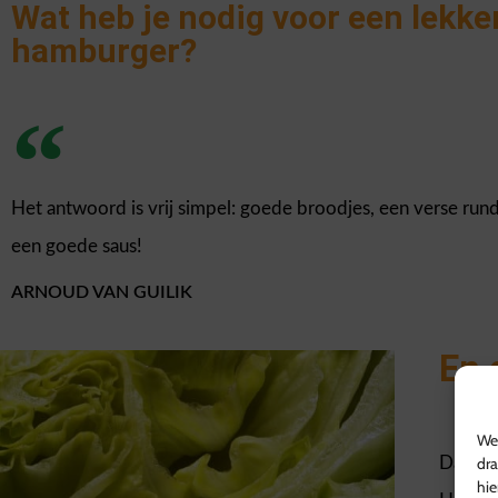
Wat heb je nodig voor een lekke
hamburger?
Het antwoord is vrij simpel: goede broodjes, een verse run
een goede saus!
ARNOUD VAN GUILIK
En 
We 
dra
Dat is 
hie