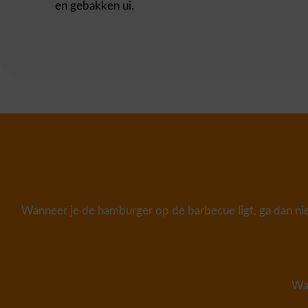
en gebakken ui.
Wanneer je de hamburger op de barbecue ligt, ga dan niet
Wat