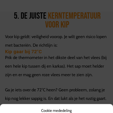
5. De juiste
kerntemperatuur
voor kip
Voor kip geldt: veiligheid voorop. Je wilt geen risico lopen
met bacteriën. De richtlijn is:
Kip gaar bij 72°C
Prik de thermometer in het dikste deel van het vlees (bij
een hele kip tussen dij en karkas). Het sap moet helder
zijn en er mag geen roze vlees meer te zien zijn.
Ga je iets over de 72°C heen? Geen probleem, zolang je
kip nog lekker sappig is. En dat lukt als je het rustig gaart.
Cookie mededeling