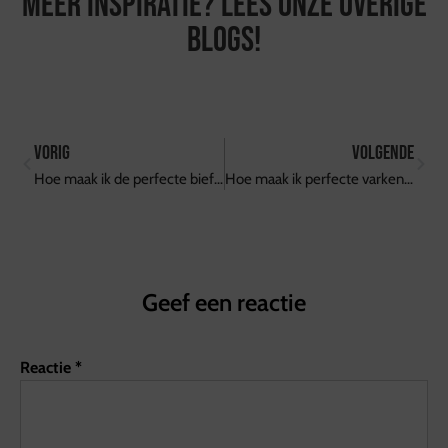
Meer inspiratie? Lees onze overige
blogs!
vorig
volgende
Hoe maak ik de perfecte biefstuk op de BBQ?
Hoe maak ik perfecte varkenshaas op de BBQ?
Geef een reactie
Reactie
*