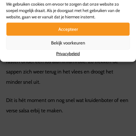
We gebruiken cookies om ervoor te zorgen dat onze website zo
soepel mogelijk draait. Als je doorgaat met het gebruiken van de
website, gaan we er vanuit dat je hiermee instemt.
Accepteer
6. Laat de kip
even rusten
Bekijk voorkeuren
Haal de kip van de BBQ en laat ‘m een paar minuten
Privacybeleid
rusten onder een los aluminiumfolie. Zo trekken de
sappen zich weer terug in het vlees en droogt het
minder snel uit.
Dit is hét moment om nog snel wat kruidenboter of een
verse salsa erbij te maken.