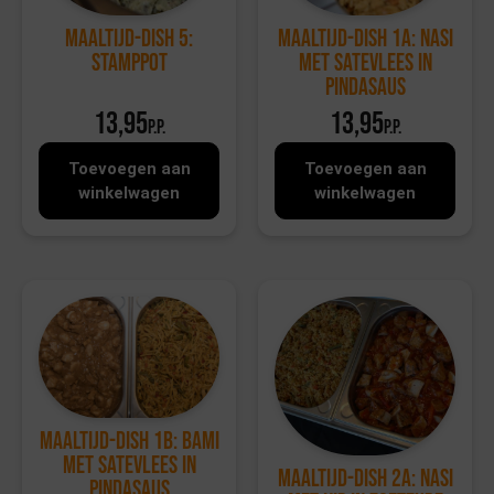
Maaltijd-dish 5:
Maaltijd-dish 1a: Nasi
Stamppot
met satevlees in
pindasaus
13,95
13,95
p.p.
p.p.
Toevoegen aan
Toevoegen aan
winkelwagen
winkelwagen
Maaltijd-dish 1b: Bami
met satevlees in
Maaltijd-dish 2a: Nasi
pindasaus