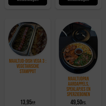
Maaltijd-dish Vega 3 :
Vegetarische
stamppot
Maaltijdpan
Aardappels,
speklapjes en
sperziebonen
13,95
49,50
p.p.
p.s.