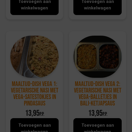
Toevoegen aan
Toevoegen aan
winkelwagen
winkelwagen
Maaltijd-dish Vega 1:
Maaltijd-dish Vega 2:
Vegetarische nasi met
Vegetarische nasi met
vega-satestokjes in
vega-balletjes in
pindasaus
bali-ketjapsaus
13,95
13,95
p.p.
p.p.
Toevoegen aan
Toevoegen aan
winkelwagen
winkelwagen