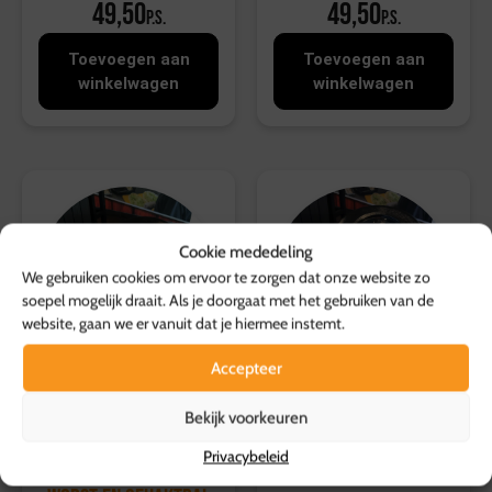
49,50
49,50
p.s.
p.s.
Toevoegen aan
Toevoegen aan
winkelwagen
winkelwagen
Cookie mededeling
We gebruiken cookies om ervoor te zorgen dat onze website zo
soepel mogelijk draait. Als je doorgaat met het gebruiken van de
website, gaan we er vanuit dat je hiermee instemt.
Accepteer
Bekijk voorkeuren
Maaltijdpan
Maaltijdpan Hutspot
Privacybeleid
Boerenkool met
met hachee