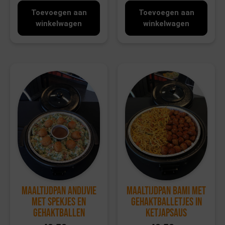
Toevoegen aan
Toevoegen aan
winkelwagen
winkelwagen
Maaltijdpan Andijvie
Maaltijdpan Bami met
met spekjes en
gehaktballetjes in
gehaktballen
ketjapsaus