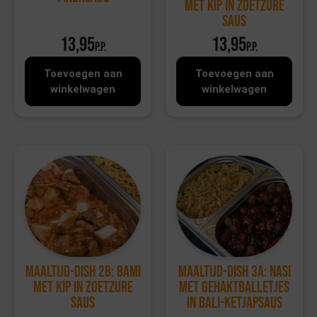
met kip in zoetzure
saus
13,95
13,95
p.p.
p.p.
Toevoegen aan
Toevoegen aan
winkelwagen
winkelwagen
Maaltijd-dish 2b: Bami
Maaltijd-dish 3a: Nasi
met kip in zoetzure
met gehaktballetjes
saus
in bali-ketjapsaus