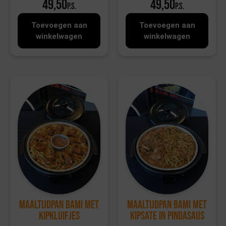
49,50
49,50
p.s.
p.s.
Toevoegen aan
Toevoegen aan
winkelwagen
winkelwagen
Maaltijdpan Bami met
Maaltijdpan Bami met
kipkluifjes
kipsate in pindasaus