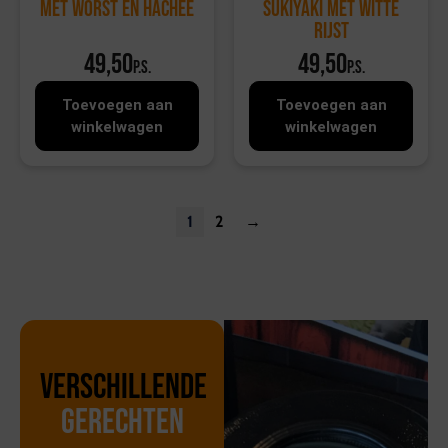
met worst en hachee
sukiyaki met witte
rijst
49,50
49,50
p.s.
p.s.
Toevoegen aan
Toevoegen aan
winkelwagen
winkelwagen
1
2
→
Verschillende
gerechten