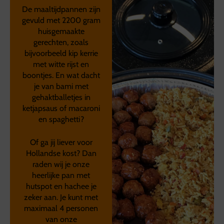
De maaltijdpannen zijn
gevuld met 2200 gram
huisgemaakte
gerechten, zoals
bijvoorbeeld kip kerrie
met witte rijst en
boontjes. En wat dacht
je van bami met
gehaktballetjes in
ketjapsaus of macaroni
en spaghetti?
Of ga jij liever voor
Hollandse kost? Dan
raden wij je onze
heerlijke pan met
hutspot en hachee je
zeker aan. Je kunt met
maximaal 4 personen
van onze