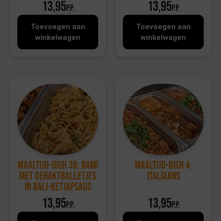
13,95
13,95
p.p.
p.p.
Toevoegen aan
Toevoegen aan
winkelwagen
winkelwagen
Maaltijd-dish 3b: Bami
Maaltijd-dish 4:
met gehaktballetjes
Italiaans
in bali-ketjapsaus
13,95
13,95
p.p.
p.p.