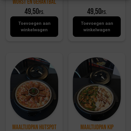
worst en gehaktbal
49,50
49,50
p.s.
p.s.
Toevoegen aan
Toevoegen aan
winkelwagen
winkelwagen
Maaltijdpan Hutspot
Maaltijdpan Kip