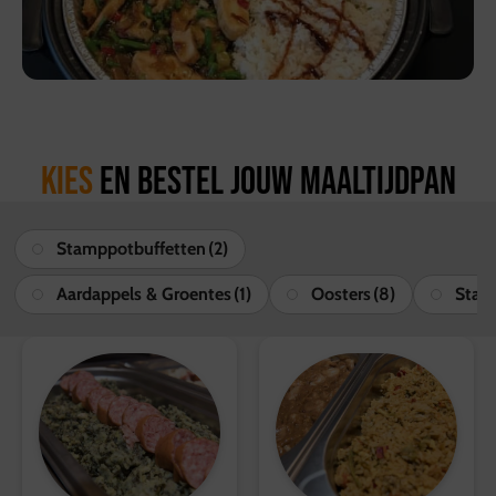
Kies
en bestel jouw maaltijdpan
Stamppotbuffetten
(2)
Aardappels & Groentes
(1)
Oosters
(8)
Stam