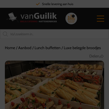
Hoge kwalite
0
Home
/
Aanbod
/
Lunch buffetten
/
Luxe belegde broodjes
Delen