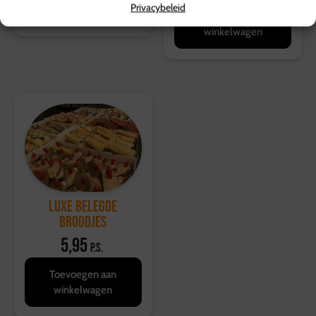
Privacybeleid
winkelwagen
Toevoegen aan
winkelwagen
Luxe belegde
broodjes
5,95
p.s.
Toevoegen aan
winkelwagen