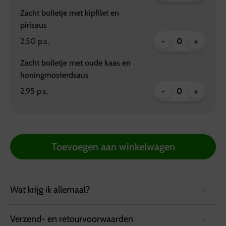
Zacht bolletje met kipfilet en
pirisaus
-
+
2,50 p.s.
Zacht bolletje met oude kaas en
honingmosterdsaus
-
+
2,95 p.s.
Toevoegen aan winkelwagen
Wat krijg ik allemaal?
Verzend- en retourvoorwaarden
Luxe broodjes belegd met diverse verse vleeswaren,