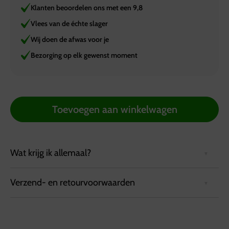
Klanten beoordelen ons met een 9,8
Vlees van de échte slager
Wij doen de afwas voor je
Bezorging op elk gewenst moment
Toevoegen aan winkelwagen
Wat krijg ik allemaal?
Verzend- en retourvoorwaarden
Altijd lastig om een leuk cadeau te bedenken voor een
jarige? Geef hem of haar een cadeaubon van Slagerij
van Guilik! Dat valt altijd in de smaak!
Bezorgvoorwaarden:
Bestellingen kunnen tot 72 uur van tevoren via de
Vul de waarde (aantal) in van de cadeaubon die u wilt