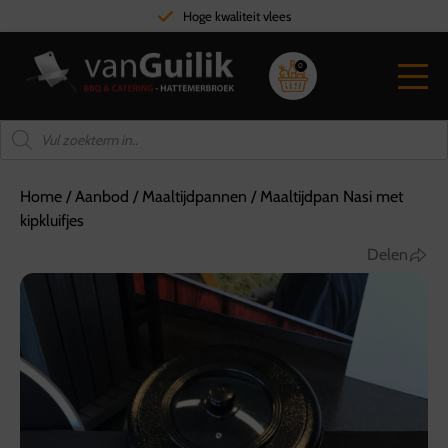
Ook voor grote feesten en partijen
0
Home
/
Aanbod
/
Maaltijdpannen
/
Maaltijdpan Nasi met
kipkluifjes
Delen