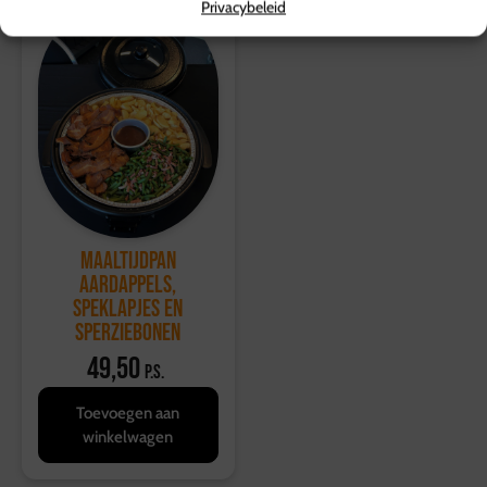
Privacybeleid
Maaltijdpan
Aardappels,
speklapjes en
sperziebonen
49,50
p.s.
Toevoegen aan
winkelwagen