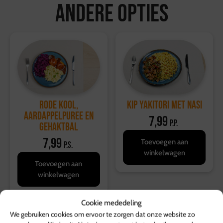
Andere opties
Ophalen kan bij de vestiging in Hattemerbroek, van
maandag tot en met zaterdag tussen 10:00 en 17:00
uur.
Retourvoorwaarden:
Herroepingsrecht geldt niet voor etenswaren.
Voor overige producten geldt een retourtermijn van 14
dagen, waarbij de volledige kosten worden vergoed.
Voor meer informatie, bezoek onze
Rode kool,
Kip Yakitori met nasi
klantenservicepagina
.
aardappelpuree en
7,99
p.p.
gehaktbal
7,99
Toevoegen aan
p.s.
winkelwagen
Toevoegen aan
winkelwagen
Cookie mededeling
We gebruiken cookies om ervoor te zorgen dat onze website zo