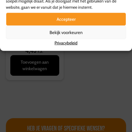
soepel mogelijk draait. Als je doorgaat met het gebruiken van de
website, gaan we er vanuit dat je hiermee instemt.
Accepteer
Bekijk voorkeuren
Shoarma wrap
Privacybeleid
4,49
p.s.
Toevoegen aan
winkelwagen
Heb je vragen of
specifieke wensen?