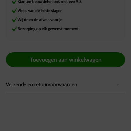
Klanten beoordelen ons met een 9,8
Vlees van de échte slager
Wij doen de afwas voor je
Bezorging op elk gewenst moment
Toevoegen aan winkelwagen
Verzend- en retourvoorwaarden
Bezorgvoorwaarden:
Bestellingen kunnen tot 72 uur van tevoren via de
website worden geplaatst.
Bestellingen worden geleverd in een koelbox die
minimaal 6 uur koel blijft.