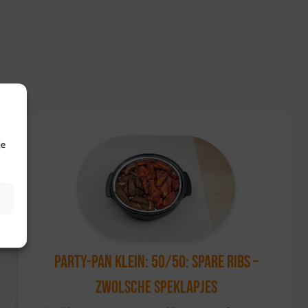
eine hoeveel heet water in de pan met een paar druppels
orstel of zacht sponsje schoonvegen.
wol of brillo, dit beschadigt de teflon laag!
Dompel de pan
f in water. Wrijf de pan met theedoek of keukenpapier droog.
aatwasser of in een sopje.
je
Party-Pan Klein: 50/50: Spare ribs –
Zwolsche speklapjes