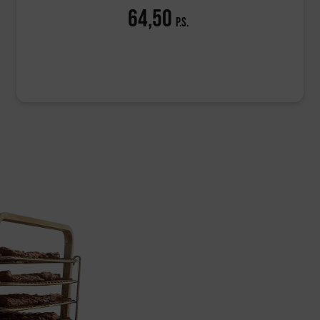
64,50
p.s.