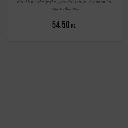
Een kleine Party-Pan, gevuld met onze favorieten:
spare ribs en...
54,50
p.s.