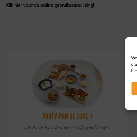
Klik hier voor de online gebruiksaanwijzing!
We 
dra
hie
Party-Pan de Luxe 1
De Party Pan de Luxe 1 is rijk gevuld met...