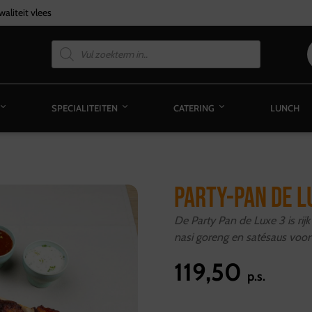
aliteit vlees
SPECIALITEITEN
CATERING
LUNCH
PARTY-PAN DE L
De Party Pan de Luxe 3 is rij
nasi goreng en satésaus voor
119,50
p.s.