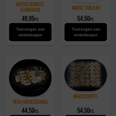
Hapjes schotel
Amuse Tableau
Standaard
49,95
54,50
p.s.
p.s.
Toevoegen aan
Toevoegen aan
winkelwagen
winkelwagen
Wrapschotel
Vega Hapjesschaal
44,50
54,50
p.s.
p.s.