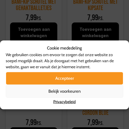
Bami-kip schotel met
Bami-kip schotel met
gehaktballetjes
kipsate
7,99
7,99
p.s.
p.s.
Toevoegen aan
Toevoegen aan
winkelwagen
winkelwagen
Cookie mededeling
We gebruiken cookies om ervoor te zorgen dat onze website zo
soepel mogelijk draait. Als je doorgaat met het gebruiken van de
website, gaan we er vanuit dat je hiermee instemt.
Accepteer
Bekijk voorkeuren
Bloemkool, gekookte
Boontjes,
Privacybeleid
aardappel en saucijs
aardappelgratin en
cordon blue
7,99
7,99
p.s.
p.s.