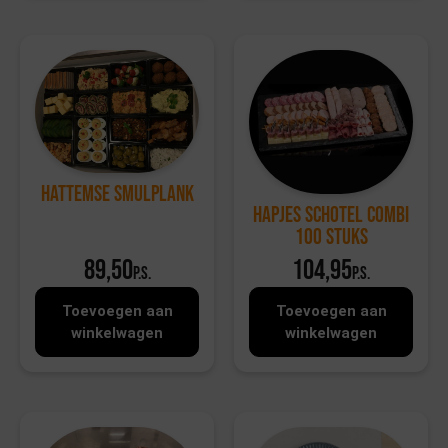
Hattemse Smulplank
Hapjes Schotel Combi
100 stuks
89,50
104,95
p.s.
p.s.
Toevoegen aan
Toevoegen aan
winkelwagen
winkelwagen