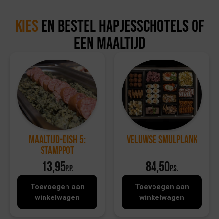
Kies
en bestel Hapjesschotels of
een maaltijd
Maaltijd-dish 5:
Veluwse Smulplank
Stamppot
13,95
84,50
p.p.
p.s.
Toevoegen aan
Toevoegen aan
winkelwagen
winkelwagen