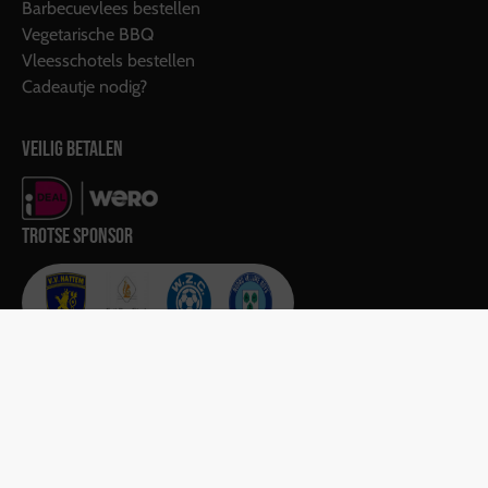
Barbecuevlees bestellen
Vegetarische BBQ
Vleesschotels bestellen
Cadeautje nodig?
VEILIG BETALEN
TROTSE SPONSOR
Copyright van Guilik BBQ & Catering |
Disclaimer
|
Algemene voorwaarden
|
Gerealiseerd door:
Team F&J