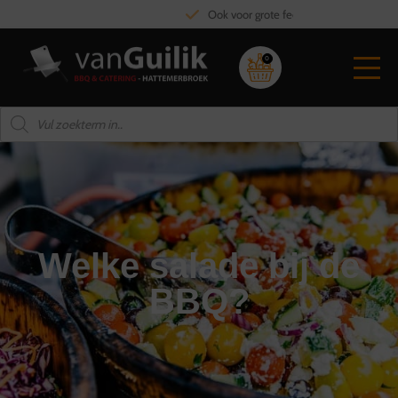
Ook voor grote feesten en partijen
0
Welke salade bij de
BBQ?