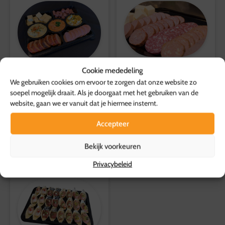
Boerenmetworst
Retourvoorwaarden:
Yorkham rolletje met roomkaas-paprika vulling
Herroepingsrecht geldt niet voor etenswaren.
Gebraden gehaktballetjes
Voor overige producten geldt een retourtermijn van 14
Ambachtelijke leverworst
dagen, waarbij de volledige kosten worden vergoed.
Dreuge worst met kruidnagel
Voor meer informatie, bezoek onze
Hapjes schotel
Cookie mededeling
klantenservicepagina
.
Borrel Schaal 2
Standaard
We gebruiken cookies om ervoor te zorgen dat onze website zo
32,95
49,95
p.s.
soepel mogelijk draait. Als je doorgaat met het gebruiken van de
p.s.
website, gaan we er vanuit dat je hiermee instemt.
Toevoegen aan
Toevoegen aan
winkelwagen
Accepteer
winkelwagen
Bekijk voorkeuren
Privacybeleid