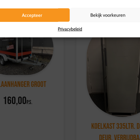
Accepteer
Bekijk voorkeuren
Privacybeleid
laanhanger groot
160,00
p.s.
Koelkast 335ltr. 
deur, Verrijdb