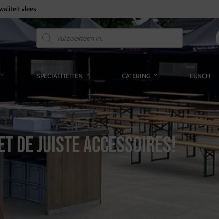
aliteit vlees
SPECIALITEITEN
CATERING
LUNCH
t de juiste accessoires!