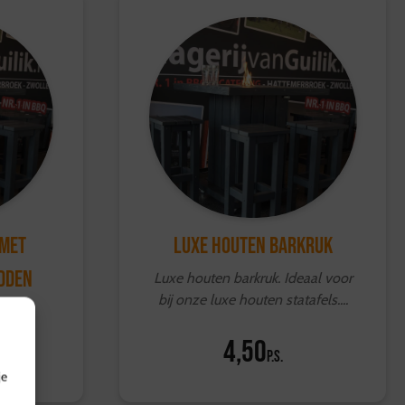
 MET
Luxe houten barkruk
IDDEN
Luxe houten barkruk. Ideaal voor
bij onze luxe houten statafels....
4,50
p.s.
je