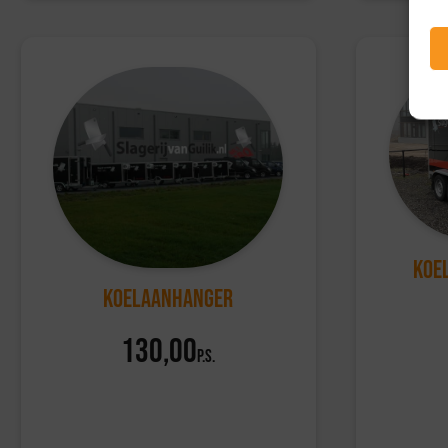
Koe
Koelaanhanger
130,00
p.s.