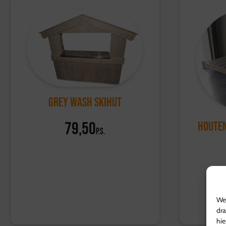
Grey Wash Skihut
79,50
HOUTEN
p.s.
We 
dra
hie