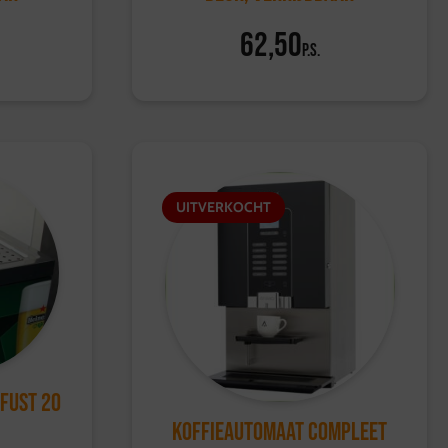
62,50
p.s.
UITVERKOCHT
 fust 20
Koffieautomaat Compleet