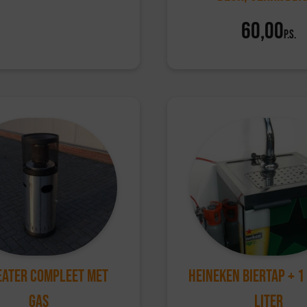
60,00
p.s.
eater compleet met
Heineken Biertap + 1
gas
liter