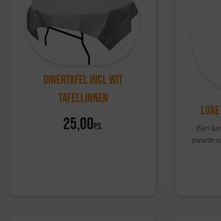
Dinertafel incl wit
tafellinnen
Luxe
25,00
p.s.
Een lux
zwarte zit