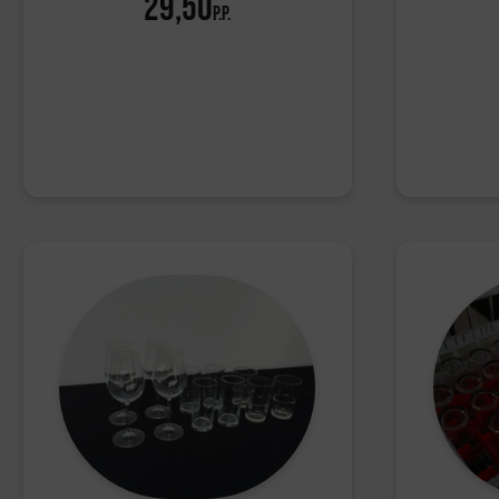
29,50
p.p.