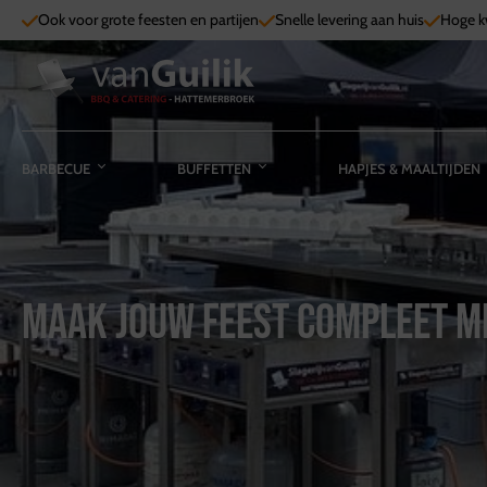
Ook voor grote feesten en partijen
Snelle levering aan huis
Hoge kw
BARBECUE
BUFFETTEN
HAPJES & MAALTIJDEN
Maak jouw feest compleet me