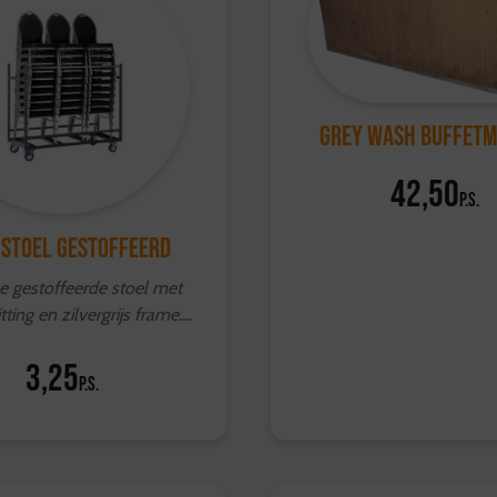
Grey Wash Buffet
42,50
p.s.
 stoel gestoffeerd
e gestoffeerde stoel met
ting en zilvergrijs frame....
3,25
p.s.