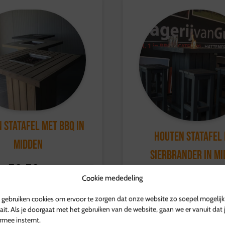
 STATAFEL MET BBQ IN
HOUTEN STATAFEL
MIDDEN
SIERBRANDER IN M
59,50
p.s.
59,50
Cookie mededeling
p.s.
gebruiken cookies om ervoor te zorgen dat onze website zo soepel mogelijk
ait. Als je doorgaat met het gebruiken van de website, gaan we er vanuit dat 
rmee instemt.