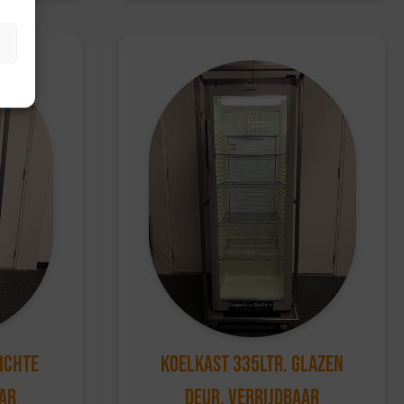
Dichte
Koelkast 335ltr. Glazen
aar
deur, Verrijdbaar