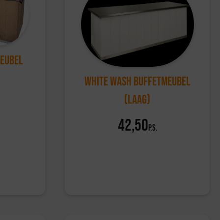
meubel
White wash buffetmeubel
(laag)
42,50
p.s.