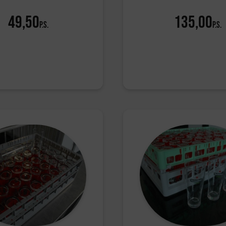
49,50
135,00
p.s.
p.s.