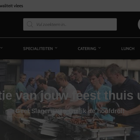
aliteit vlees
SPECIALITEITEN
CATERING
LUNCH
ie van jouw feest thuis
Geef Slagerij van Guilik de hoofdrol!