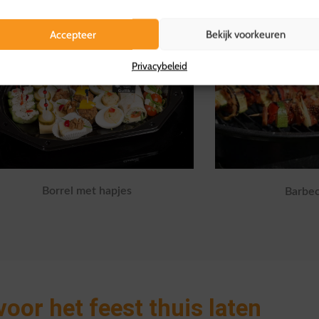
Accepteer
Bekijk voorkeuren
Privacybeleid
Borrel met hapjes
Barbec
voor het feest thuis laten