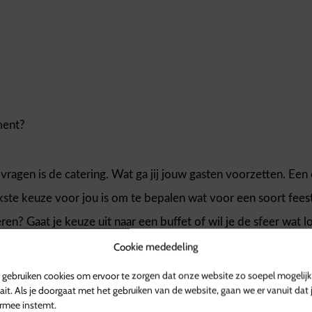
ment?
 vragen is de catering. Wat ga jij jouw gasten voorzetten. E
ste keuze voor jou is om te bepalen wat voor een soort feest 
ren? Gaat je keuze uit naar een buffet of wil je de sfeer wat l
Cookie mededeling
gebruiken cookies om ervoor te zorgen dat onze website zo soepel mogelijk
t, lees ook eens onze andere
blogs
.
ait. Als je doorgaat met het gebruiken van de website, gaan we er vanuit dat 
rmee instemt.