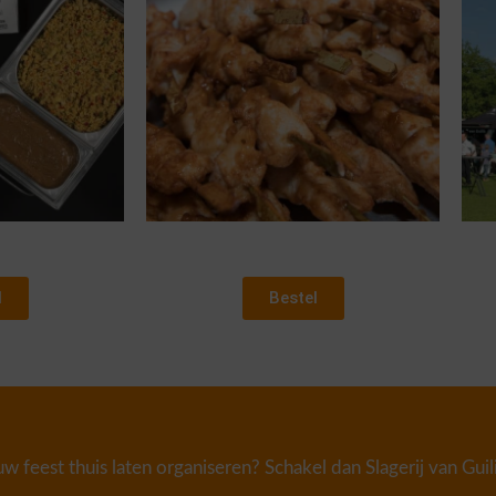
l
Bestel
ouw feest thuis laten organiseren? Schakel dan Slagerij van Gui