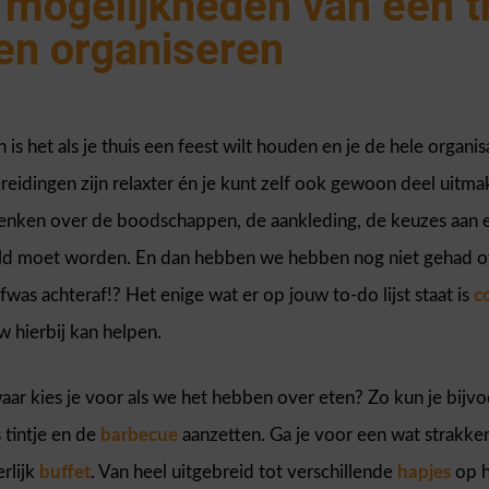
 mogelijkheden van een t
ten organiseren
n is het als je thuis een feest wilt houden en je de hele organ
eidingen zijn relaxter én je kunt zelf ook gewoon deel uitmak
denken over de boodschappen, de aankleding, de keuzes aan e
ld moet worden. En dan hebben we hebben nog niet gehad o
fwas achteraf!? Het enige wat er op jouw to-do lijst staat is
c
w hierbij kan helpen.
ar kies je voor als we het hebben over eten? Zo kun je bijvo
 tintje en de
barbecue
aanzetten. Ga je voor een wat strakke
rlijk
buffet
. Van heel uitgebreid tot verschillende
hapjes
op h