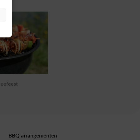
uefeest
BBQ arrangementen