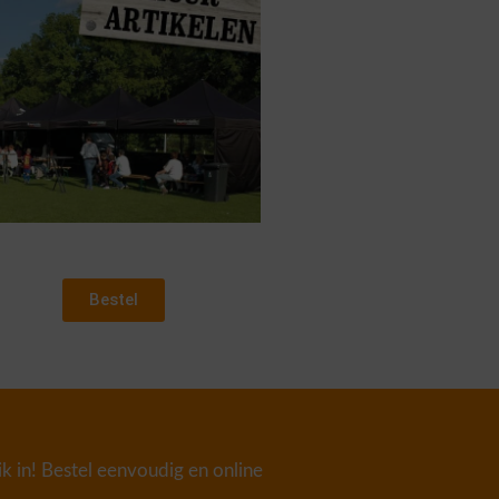
Bestel
lik in! Bestel eenvoudig en online