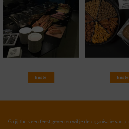
Bestel
Beste
Ga jij thuis een feest geven en wil je de organisatie van j