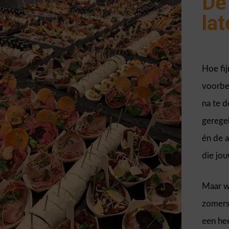
De
la
Hoe fij
voorber
na te 
gerege
én de a
die jou
Maar wa
zomers
een hee