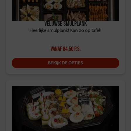
Veluwse Smulplank
Heerlijke smulplank! Kan zo op tafel!
Vanaf
84,50
p.s.
BEKIJK DE OPTIES