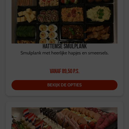
Hattemse Smulplank
Smulplank met heerlijke hapjes en smeersels.
Vanaf
89,50
p.s.
BEKIJK DE OPTIES