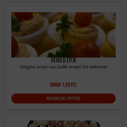
Gevuld eitje
Volgens oma’s van Guilik recept! De lekkerste!
Vanaf
1,20
p.s.
BEKIJK DE OPTIES