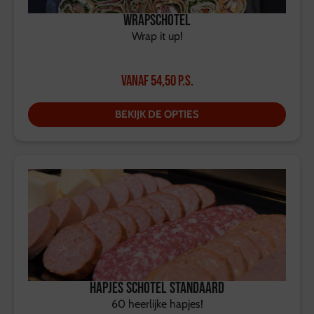
Wrapschotel
Wrap it up!
Vanaf
54,50
p.s.
BEKIJK DE OPTIES
Hapjes schotel Standaard
60 heerlijke hapjes!