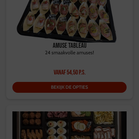
Amuse Tableau
24 smaakvolle amuses!
Vanaf
54,50
p.s.
BEKIJK DE OPTIES