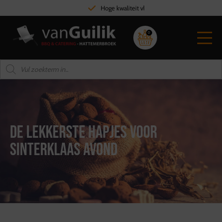
Hoge kwaliteit vlees
0
De lekkerste hapjes voor
sinterklaas avond