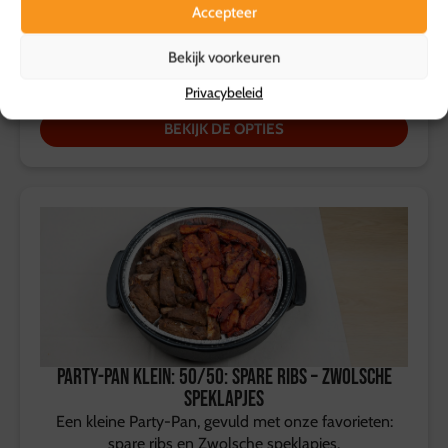
Accepteer
Bekijk voorkeuren
Vanaf
119,50
p.s.
Privacybeleid
BEKIJK DE OPTIES
Party-Pan Klein: 50/50: Spare ribs – Zwolsche
speklapjes
Een kleine Party-Pan, gevuld met onze favorieten:
spare ribs en Zwolsche speklapjes.