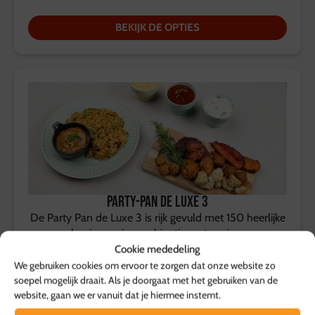
BEKIJK DE OPTIES
Party-Pan de Luxe 3
De Party Pan de Luxe 3 is rijk gevuld met 150 heerlijke
warme hapjes, nu in combinatie met nasi goreng en
satésaus voor een complete en smaakvolle maaltijd.
Cookie mededeling
We gebruiken cookies om ervoor te zorgen dat onze website zo
soepel mogelijk draait. Als je doorgaat met het gebruiken van de
website, gaan we er vanuit dat je hiermee instemt.