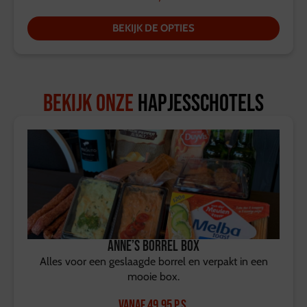
BEKIJK DE OPTIES
Bekijk onze
hapjesschotels
Anne’s Borrel Box
Alles voor een geslaagde borrel en verpakt in een
mooie box.
Vanaf
49,95
p.s.